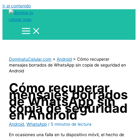
Ir al contenido
DominatuCelular.com
>
Android
>
Cómo recuperar
mensajes borrados de WhatsApp sin copia de seguridad en
Android
Cómo recuperar
mensajes borrados
de WhatsApp sin
copia de seguridad
en Android
Android
,
WhatsApp
/
5 minutos de lectura
En ocasiones una falla en tu dispositivo móvil, el hecho de